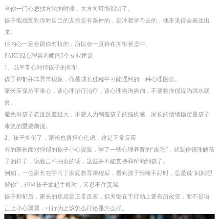
当你一门心思找方法的时候，大方向可能都错了。
孩子能感受到你对自己的支持是有条件的，是冲着学习去的，他不见得会表达出
来。
但内心一定会跟你对抗的，所以会一直待在抑郁状态中。
PART.02心理咨询师的5个专业建议
1、以平常心对待孩子的抑郁
孩子抑郁并非异常现象，而是成长过程中可能遇到的一种心理困扰。
家长应保持平常心，该心理治疗治疗，该心理咨询咨询，不要将抑郁视为洪水猛
兽。
避免对孩子态度反差过大，不要人为制造孩子的愧疚感。家长的情绪稳定是孩子
康复的重要前提。
2、孩子抑郁了，家长也很担心焦虑，这是正常反应
有的家长面对抑郁的孩子小心翼翼，学了一些心理养育的“皮毛”，就装作很理解孩
子的样子，说着言不由衷的话，这些并不能支持和帮助到孩子。
例如，一位家长在学习了家庭教育课程后，看到孩子情绪不好时，总是说“妈妈理
解你”，但当孩子拿起手机时，又忍不住责骂。
孩子抑郁后，家长的焦虑是正常反应，但关键在于行动上要有所改变，而不是语
言上小心翼翼，可行为上该怎么样还是怎么样。