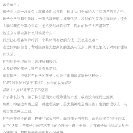
家长留言：
孩子刚上高一没多久，就被诊断出抑郁，这让我们全家陷入了焦虑与自责之中。
孩子小学到初中阶段，一直活泼开朗，成绩优异，和我们的关系也很融洽，还会
主动和我们分享心里话，怎么突然就抑郁了，现在的孩子太不坚强了。
他这么自暴自弃什么时候是个头？
我想让心理咨询师给我一个具体而有效的方法，怎么这么难？
这位妈妈的留言，背后隐藏着无数家长的困惑与无奈，同时也陷入了对抑郁理解
的误区。
抑郁症是生理疾病，需理解和接纳。
太多优秀的孩子，毁在青春叛逆期。
家有厌学、抑郁甚至休学的孩子，心理咨询师建议家长这样做：
PART.01破除对孩子“抑郁”、休学的认知误区
误区 1：抑郁等于孩子不坚强
许多家长认为，孩子抑郁是因为心理承受能力差，或者没有经历过挫折。
然而，抑郁症本质上是一种生理疾病，是大脑神经递质失衡引发的病理状态，与
感冒发烧并无二致。
抑郁并非孩子的错，也并非家长的错。面对孩子的抑郁，家长应摒弃“孩子想太
多”的认知，与孩子共同寻求专业的心理医生进行干预，并在孩子病情稳定后配合
心理咨询，帮助孩子逐步恢复心理健康。