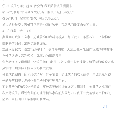
① 从“孩子必须好起来”转变为“我要陪着孩子慢慢来”；
② 从“分析原因”转变为“感受当下的孩子是什么感受”；
③ 用“我们一起试试”替代“你应该怎么做”。
通过这种转变，家长可以更好地陪伴孩子，帮助他们恢复自信和力量。
5、在日常生活中疗愈
共同学习成长：全家一起观看抑郁症科普视频，如《我有一条黑狗》，了解抑郁
症的科学知识，消除误解和偏见。
重建家庭仪式：设立“无评价日”，例如每周选一天禁止使用“但是”“应该”等带有评
判性的词语，营造轻松、无压力的家庭氛围。
角色转换：父母示弱，让孩子担任“老师”，教父母一些新技能，如手机游戏或短视
频制作，增强孩子的自信心和成就感。
修复成长创伤：家长给孩子写一封亲笔信，梳理孩子的成长故事，真诚表达对孩
子的爱与期望，逐步化解亲子间的冲突与矛盾。
面对孩子的抑郁和休学问题，家长需要破除认知误区，用科学、专业的方式陪伴
和支持孩子。通过专业的心理干预和家庭的共同努力，孩子一定能够走出抑郁的
阴影，重新回归正常的学习和生活。
返回